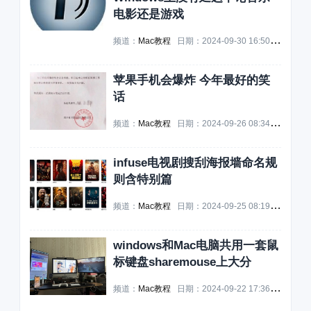
电影还是游戏
频道：
Mac教程
日期：
2024-09-30 16:50:46
浏览：
苹果手机会爆炸 今年最好的笑
话
频道：
Mac教程
日期：
2024-09-26 08:34:05
浏览：
infuse电视剧搜刮海报墙命名规
则含特别篇
频道：
Mac教程
日期：
2024-09-25 08:19:08
浏览：
windows和Mac电脑共用一套鼠
标键盘sharemouse上大分
频道：
Mac教程
日期：
2024-09-22 17:36:55
浏览：