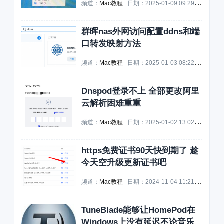
频道：
Mac教程
日期：
2025-01-09 09:29:17
浏览：
群晖nas外网访问配置ddns和端
口转发映射方法
频道：
Mac教程
日期：
2025-01-03 08:22:48
浏览：
Dnspod登录不上 全部更改阿里
云解析困难重重
频道：
Mac教程
日期：
2025-01-02 13:02:45
浏览：
https免费证书90天快到期了 趁
今天空升级更新证书吧
频道：
Mac教程
日期：
2024-11-04 11:21:39
浏览：
TuneBlade能够让HomePod在
Windows上没有延迟不论音乐