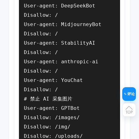
User-agent: DeepSeekBot

Disallow: /

User-agent: MidjourneyBot

Disallow: /

User-agent: StabilityAI

Disallow: /

User-agent: anthropic-ai

Disallow: /

User-agent: YouChat

Disallow: /

评论
# 禁止 AI 采集图片

User-agent: GPTBot

Disallow: /images/

Disallow: /img/

Disallow: /uploads/
