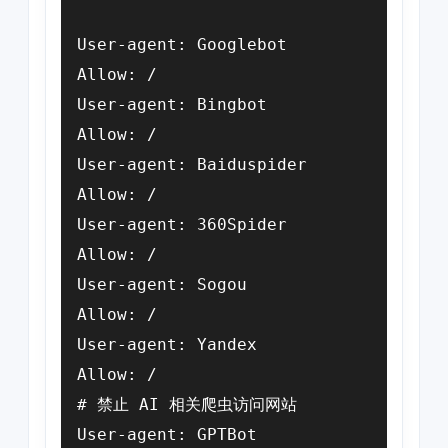
User-agent: Googlebot

Allow: /

User-agent: Bingbot

Allow: /

User-agent: Baiduspider

Allow: /

User-agent: 360Spider

Allow: /

User-agent: Sogou

Allow: /

User-agent: Yandex

Allow: /

# 禁止 AI 相关爬虫访问网站

User-agent: GPTBot
