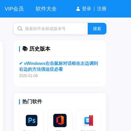
VIP会员
软件大全
登录
|
注册
搜索
📚 历史版本
✔ vWindows右击鼠标对话框在左边调到
右边的方法强迫症必看
2025-01-09
热门软件