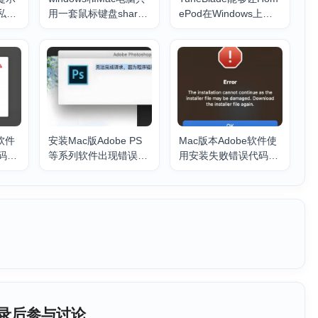
私开
用一套鼠标键盘share
ePod在Windows上没
mouse上大分
有延迟不论音乐电影还
是游戏
列软件
安装Mac版Adobe PS
Mac版本Adobe软件使
码41
等系列软件出现错误代
用安装失败错误代码集
码 127，1，131 解决
锦解决方法
方法
录后参与讨论