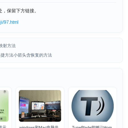
处，保留下方链接。
i/97.html
发映射方法
除桌面快捷方法小箭头含恢复的方法
提示
windows和Mac电脑共
TuneBlade能够让Hom