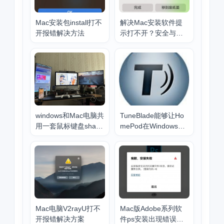
Mac安装包install打不
解决Mac安装软件提
开报错解决方法
示打不开？安全与隐
私开启任何来源
windows和Mac电脑共
TuneBlade能够让Ho
用一套鼠标键盘share
mePod在Windows上
mouse上大分
没有延迟不论音乐电
影还是游戏
Mac电脑V2rayU打不
Mac版Adobe系列软
开报错解决方案
件ps安装出现错误代