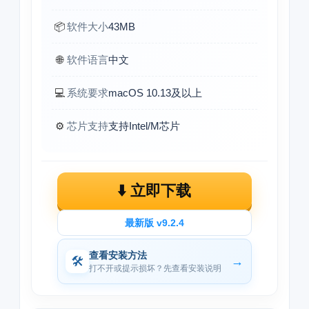
📦
软件大小
43MB
🌐
软件语言
中文
💻
系统要求
macOS 10.13及以上
⚙️
芯片支持
支持Intel/M芯片
⬇️ 立即下载
最新版 v9.2.4
查看安装方法
🛠
→
打不开或提示损坏？先查看安装说明