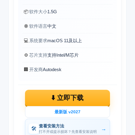
📦
软件大小
1.5G
🌐
软件语言
中文
💻
系统要求
macOS 11及以上
⚙️
芯片支持
支持Intel/M芯片
🏢
开发商
Autodesk
⬇️ 立即下载
最新版 v2027
查看安装方法
🛠
→
打不开或提示损坏？先查看安装说明