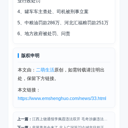
业行政处罚
4、
罐车车主查处、
司机被刑事立案
5、中粮油罚款286万、河北汇福粮罚款251万
6、地方政府被处罚、问责
版权申明
本文由：
二萌生活
原创，如需转载请注明出
处，保留下方链接。
本文链接：
https://www.emshenghuo.com/news/33.html
上一篇：
江西上饶通报李佩霞违法双开 毛奇涉嫌违法调查中
下一篇：
房屋养老金来了 北上广深等22个城市目前正开展试点