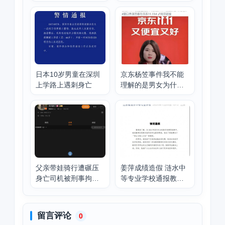
案医生吊销医师执业
证书
日本10岁男童在深圳
京东杨笠事件我不能
上学路上遇刺身亡
理解的是男女为什么
要对立
父亲带娃骑行遭碾压
姜萍成绩造假 涟水中
身亡司机被刑事拘留
等专业学校通报教师
司机妻子发声后微博
对学生提供帮助
清空
留言评论
0