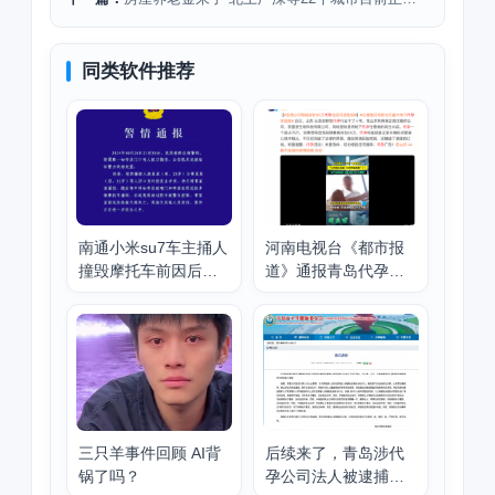
同类软件推荐
南通小米su7车主捅人
河南电视台《都市报
撞毁摩托车前因后果
道》通报青岛代孕事
遭摩友羞辱
件 涉青岛三甲医院医
生
三只羊事件回顾 AI背
后续来了，青岛涉代
锅了吗？
孕公司法人被逮捕涉