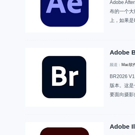
Adobe Aft
布的一个大版
上，如果是I
视频特效、
制…
频道：
Mac软
BR2026 V1
版本。这是
要面向摄影师
列软件的素
计文件，并且