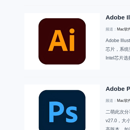
理照片或对
频道：
Mac软
Adobe Il
芯片，系统
Intel芯片选
司开发的一
频道：
Mac软
二萌此次分享的
v27.0，大
高版本。如果