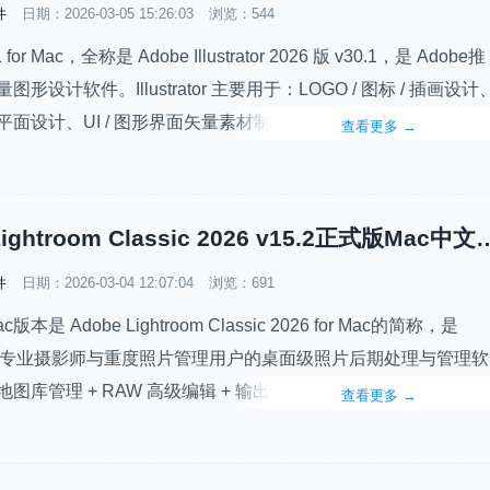
件
日期：
2026-03-05 15:26:03
浏览：544
1 for Mac，全称是 Adobe Illustrator 2026 版 v30.1，是 Adobe推
形设计软件。Illustrator 主要用于：LOGO / 图标 / 插画设计
平面设计、UI / 图形界面矢量素材制作、海报、印刷物、包装设
查看更多
→
toshop 偏“像素图”，Illustrator…
Adobe Lightroom Classic 2026 v
件
日期：
2026-03-04 12:07:04
浏览：691
ac版本是 Adobe Lightroom Classic 2026 for Mac的简称，是
 面向专业摄影师与重度照片管理用户的桌面级照片后期处理与管理软
图库管理 + RAW 高级编辑 + 输出/打印/插件工作流，与云端版
查看更多
→
oom（Lr）不同，更适合大批照片本地管理与复杂工作流程。此次二
C2…