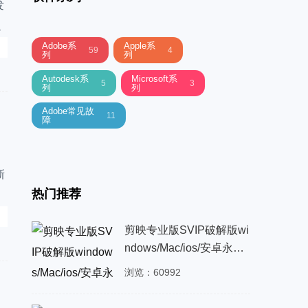
发
以
的
Adobe系
Apple系
59
4
列
列
Autodesk系
Microsoft系
5
3
列
列
Adobe常见故
11
障
新
热门推荐
系
剪映专业版SVIP破解版wi
ndows/Mac/ios/安卓永久
版2021全平台下载安装教
浏览：60992
程