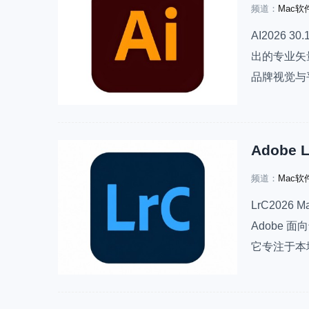
频道：
Mac软
AI2026 30.
出的专业矢量图
品牌视觉与
计，相比 Pho
频道：
Mac软
LrC2026 M
Adobe
它专注于本地
Lightr
分享的是Lr