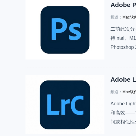
频道：
Mac软
二萌此次分享的
持Intel、
Photosh
次较大更新
等实用…
频道：
Mac软
Adobe Li
和高效——
间或相似性
出、HDR