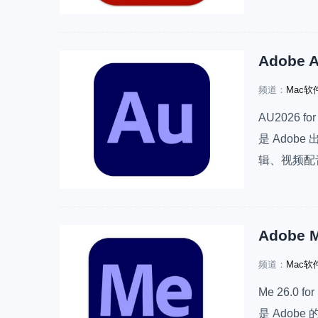
的解决方案。对
可…
频道：
Mac软
AU2026 f
是 Ado
辑、视频配
辑，很多做视
会用它。此
频道：
Mac软
Me 26.0 f
是 Adobe 