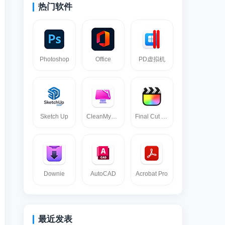
热门软件
Photoshop
Office
PD虚拟机
Sketch Up
CleanMyMac
Final Cut pro
Downie
AutoCAD
Acrobat Pro
最近发表