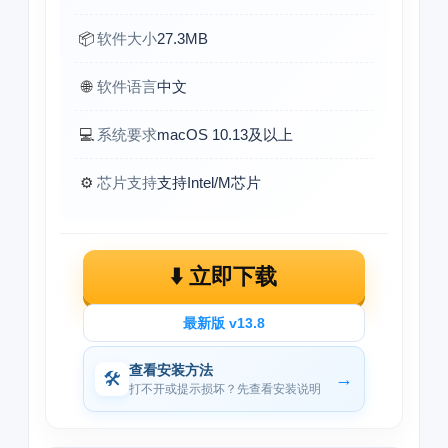
📦
软件大小
27.3MB
🌐
软件语言
中文
💻
系统要求
macOS 10.13及以上
⚙️
芯片支持
支持Intel/M芯片
⬇️ 立即下载
最新版 v13.8
查看安装方法
🛠
→
打不开或提示损坏？先查看安装说明