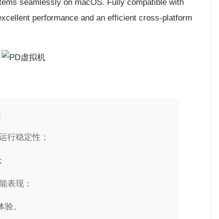
stems seamlessly on macOS. Fully compatible with
 excellent performance and an efficient cross-platform
；
虚拟机运行稳定性；
；
的性能表现；
体验。