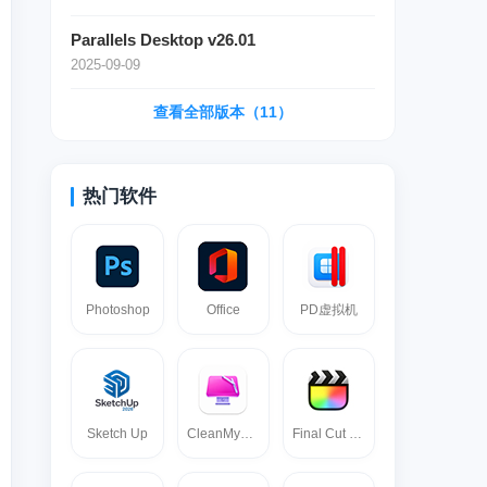
Parallels Desktop v26.01
2025-09-09
查看全部版本（11）
热门软件
Photoshop
Office
PD虚拟机
Sketch Up
CleanMyMac
Final Cut pro