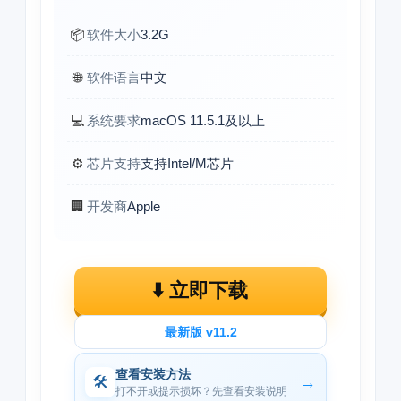
📦
软件大小
3.2G
🌐
软件语言
中文
💻
系统要求
macOS 11.5.1及以上
⚙️
芯片支持
支持Intel/M芯片
🏢
开发商
Apple
⬇️ 立即下载
最新版 v11.2
查看安装方法
🛠
→
打不开或提示损坏？先查看安装说明